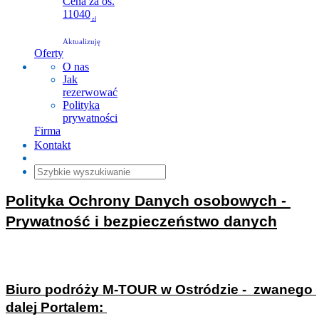
Cena za os.
11040
zł
Aktualizuję
Oferty
O nas
Jak
rezerwować
Polityka
prywatności
Firma
Kontakt
Polityka Ochrony Danych osobowych - 
Prywatność i bezpieczeństwo danych
Biuro podróży M-TOUR w Ostródzie -  zwanego 
dalej Portalem: 