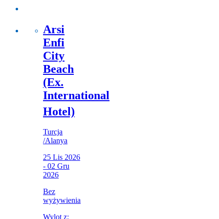
Arsi
Enfi
City
Beach
(Ex.
International
Hotel)
Turcja
/
Alanya
25 Lis 2026
- 02 Gru
2026
Bez
wyżywienia
Wylot z: