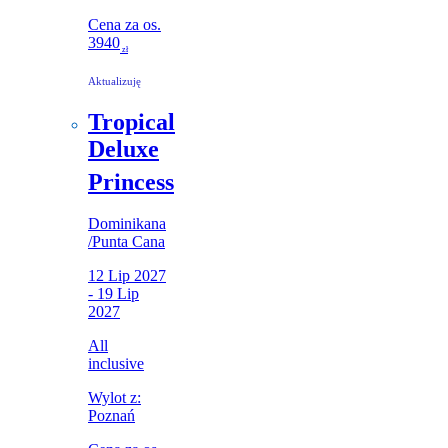
Cena za os.
3940
zł
Aktualizuję
Tropical
Deluxe
Princess
Dominikana
/
Punta Cana
12 Lip 2027
- 19 Lip
2027
All
inclusive
Wylot z:
Poznań